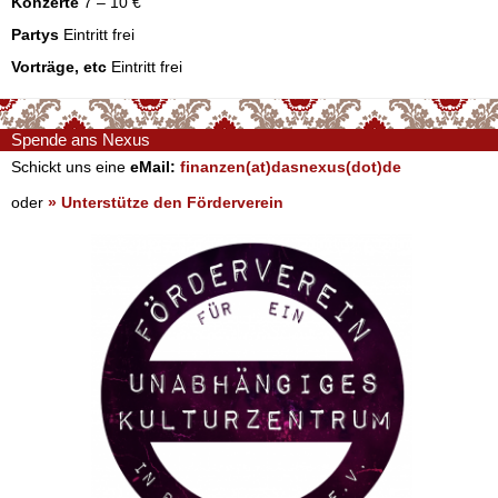
Konzerte
7 – 10 €
Partys
Eintritt frei
Vorträge, etc
Eintritt frei
Spende ans Nexus
Schickt uns eine
eMail:
finanzen(at)dasnexus(dot)de
oder
» Unterstütze den Förderverein