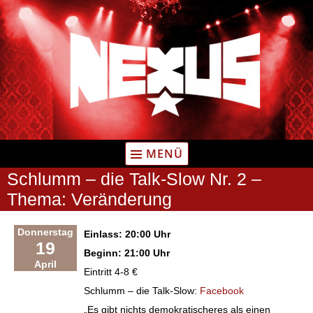
Zum
Inhalt
springen
MENÜ
Schlumm – die Talk-Slow Nr. 2 –
Thema: Veränderung
Donnerstag
Einlass: 20:00 Uhr
19
Beginn: 21:00 Uhr
April
Eintritt 4-8 €
Schlumm – die Talk-Slow:
Facebook
„Es gibt nichts demokratischeres als einen