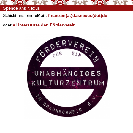
Spende ans Nexus
Schickt uns eine
eMail:
finanzen(at)dasnexus(dot)de
oder
» Unterstütze den Förderverein