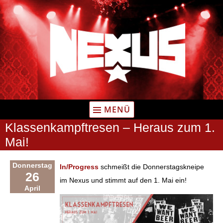
Zum
Inhalt
springen
MENÜ
Klassenkampftresen – Heraus zum 1.
Mai!
Donnerstag
In/Progress
schmeißt die Donnerstagskneipe
26
im Nexus und stimmt auf den 1. Mai ein!
April