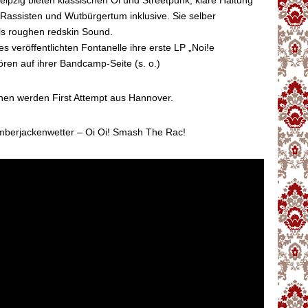
eipzig bieten klassischen Oi und Streetpunk, klare Haltung
Rassisten und Wutbürgertum inklusive. Sie selber
ls roughen redskin Sound.
s veröffentlichten Fontanelle ihre erste LP „Noi!e
ören auf ihrer Bandcamp-Seite (s. o.)
nen werden First Attempt aus Hannover.
omberjackenwetter – Oi Oi! Smash The Rac!