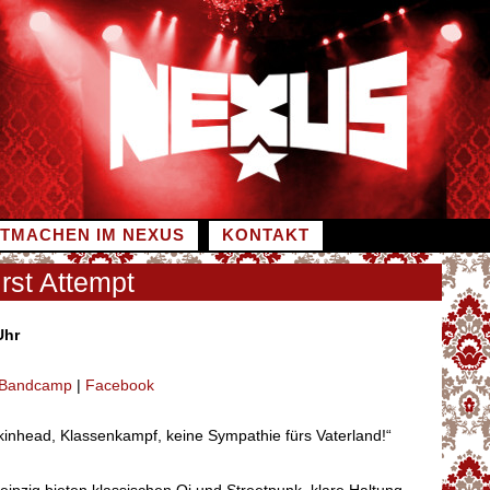
ITMACHEN IM NEXUS
KONTAKT
rst Attempt
Uhr
Bandcamp
|
Facebook
kinhead, Klassenkampf, keine Sympathie fürs Vaterland!“