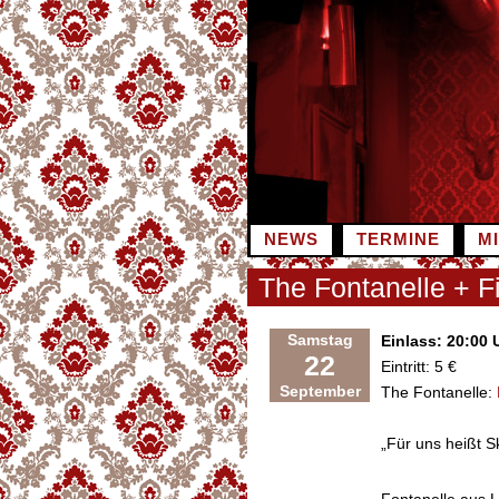
Zum
Inhalt
springen
NEWS
TERMINE
M
The Fontanelle + Fi
Samstag
Einlass: 20:00 
22
Eintritt: 5 €
September
The Fontanelle:
„Für uns heißt S