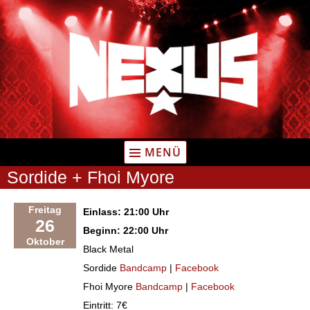
Zum
Inhalt
springen
MENÜ
Sordide + Fhoi Myore
Freitag
Einlass: 21:00 Uhr
26
Beginn: 22:00 Uhr
Oktober
Black Metal
Sordide
Bandcamp
|
Facebook
Fhoi Myore
Bandcamp
|
Facebook
Eintritt: 7€