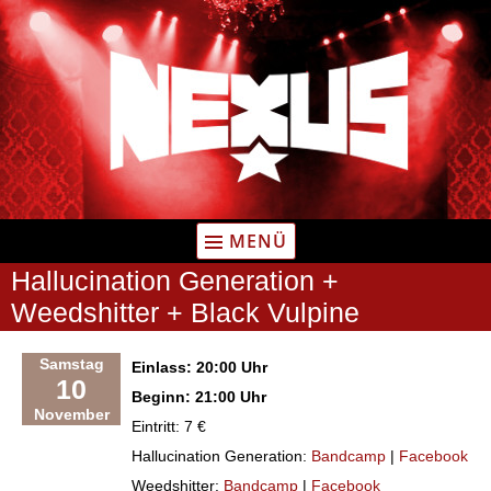
Zum
Inhalt
springen
MENÜ
Hallucination Generation +
Weedshitter + Black Vulpine
Samstag
Einlass: 20:00 Uhr
10
Beginn: 21:00 Uhr
November
Eintritt: 7 €
Hallucination Generation:
Bandcamp
|
Facebook
Weedshitter:
Bandcamp
|
Facebook