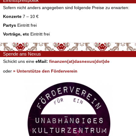
Eintrittspreispolitik
Sofern nicht anders angegeben sind folgende Preise zu erwarten:
Konzerte
7 – 10 €
Partys
Eintritt frei
Vorträge, etc
Eintritt frei
Spende ans Nexus
Schickt uns eine
eMail:
finanzen(at)dasnexus(dot)de
oder
» Unterstütze den Förderverein