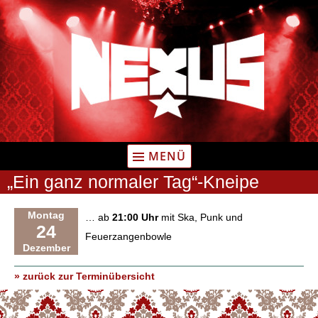
Zum
Inhalt
springen
MENÜ
„Ein ganz normaler Tag“-Kneipe
Montag
… ab
21:00 Uhr
mit Ska, Punk und
24
Feuerzangenbowle
Dezember
» zurück zur Terminübersicht