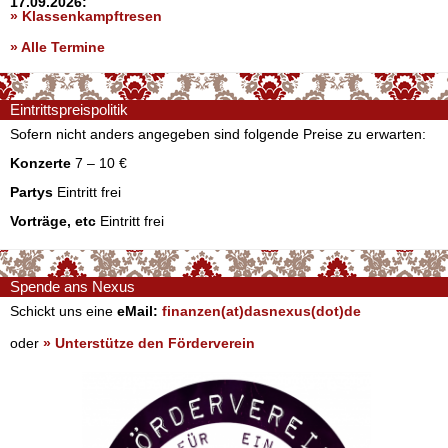
17.09.2026:
» Klassenkampftresen
» Alle Termine
Eintrittspreispolitik
Sofern nicht anders angegeben sind folgende Preise zu erwarten:
Konzerte
7 – 10 €
Partys
Eintritt frei
Vorträge, etc
Eintritt frei
Spende ans Nexus
Schickt uns eine
eMail:
finanzen(at)dasnexus(dot)de
oder
» Unterstütze den Förderverein