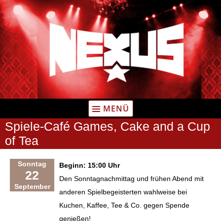
Zum
Inhalt
springen
MENÜ
Spiele-Café Games, Cake and a Cup
of Tea
Sonntag
Beginn: 15:00 Uhr
22
Den Sonntagnachmittag und frühen Abend mit
September
anderen Spielbegeisterten wahlweise bei
Kuchen, Kaffee, Tee & Co. gegen Spende
genießen!