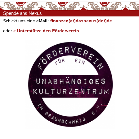
Spende ans Nexus
Schickt uns eine
eMail:
finanzen(at)dasnexus(dot)de
oder
» Unterstütze den Förderverein