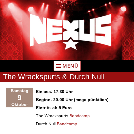
Zum
Inhalt
springen
MENÜ
The Wrackspurts & Durch Null
Samstag
Einlass: 17.30 Uhr
9
Beginn: 20:00 Uhr (mega pünktlich)
Oktober
Eintritt: ab 5 Euro
The Wrackspurts
Bandcamp
Durch Null
Bandcamp