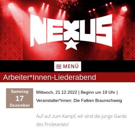
Zum
Inhalt
springen
MENÜ
Arbeiter*Innen-Liederabend
Samstag
Mittwoch, 21.12.2022 | Beginn um 19 Uhr |
17
Veranstalter*innen: Die Falken Braunschweig
Dezember
Auf auf zum Kampf, wir sind die junge Garde 
des Proletariats!