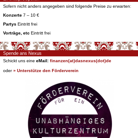
Sofern nicht anders angegeben sind folgende Preise zu erwarten:
Konzerte
7 – 10 €
Partys
Eintritt frei
Vorträge, etc
Eintritt frei
Spende ans Nexus
Schickt uns eine
eMail:
finanzen(at)dasnexus(dot)de
oder
» Unterstütze den Förderverein