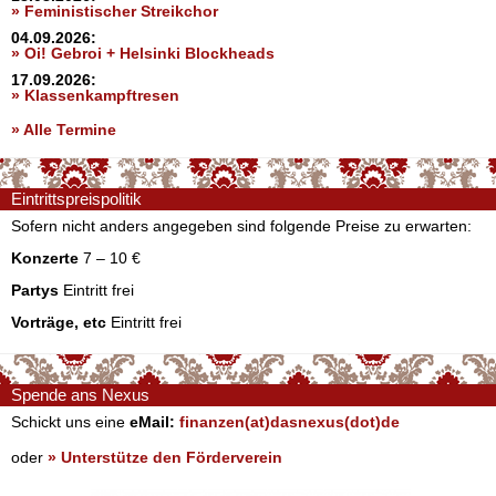
» Feministischer Streikchor
04.09.2026:
» Oi! Gebroi + Helsinki Blockheads
17.09.2026:
» Klassenkampftresen
» Alle Termine
Eintrittspreispolitik
Sofern nicht anders angegeben sind folgende Preise zu erwarten:
Konzerte
7 – 10 €
Partys
Eintritt frei
Vorträge, etc
Eintritt frei
Spende ans Nexus
Schickt uns eine
eMail:
finanzen(at)dasnexus(dot)de
oder
» Unterstütze den Förderverein