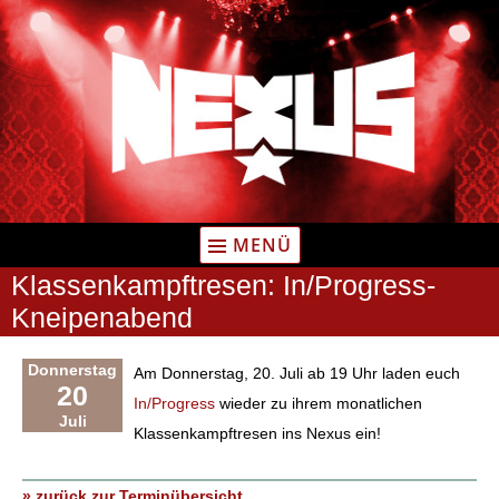
Zum
Inhalt
springen
MENÜ
Klassenkampftresen: In/Progress-
Kneipenabend
Donnerstag
Am Donnerstag, 20. Juli ab 19 Uhr laden euch
20
In/Progress
wieder zu ihrem monatlichen
Juli
Klassenkampftresen ins Nexus ein!
» zurück zur Terminübersicht