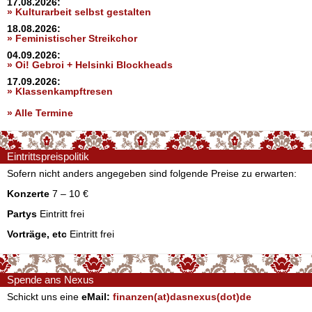
17.08.2026:
» Kulturarbeit selbst gestalten
18.08.2026:
» Feministischer Streikchor
04.09.2026:
» Oi! Gebroi + Helsinki Blockheads
17.09.2026:
» Klassenkampftresen
» Alle Termine
Eintrittspreispolitik
Sofern nicht anders angegeben sind folgende Preise zu erwarten:
Konzerte
7 – 10 €
Partys
Eintritt frei
Vorträge, etc
Eintritt frei
Spende ans Nexus
Schickt uns eine
eMail:
finanzen(at)dasnexus(dot)de