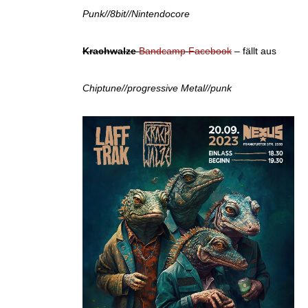
Punk//8bit//Nintendocore
Krachwalze
Bandcamp
Facebook
– fällt aus
Chiptune//progressive Metal//punk