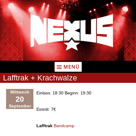
Zum
Inhalt
springen
MENÜ
Lafftrak + Krachwalze
Mittwoch
Einlass: 18:30 Beginn: 19:30
20
September
Eintritt: 7€
Lafftrak
Bandcamp