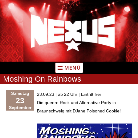
Zum
Inhalt
springen
MENÜ
Moshing On Rainbows
Samstag
23.09.23 | ab 22 Uhr | Eintritt frei
23
Die queere Rock und Alternative Party in
September
Braunschweig mit DJane Poisoned Cookie!