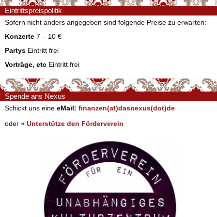
Eintrittspreispolitik
Sofern nicht anders angegeben sind folgende Preise zu erwarten:
Konzerte
7 – 10 €
Partys
Eintritt frei
Vorträge, etc
Eintritt frei
Spende ans Nexus
Schickt uns eine
eMail:
finanzen(at)dasnexus(dot)de
oder
» Unterstütze den Förderverein