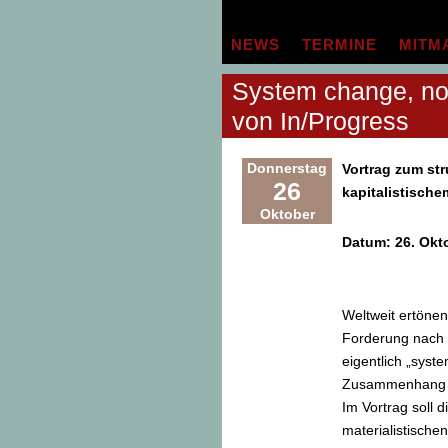
Zum
Inhalt
NEWS
TERMINE
MITM
springen
System change, not
von In/Progress
Donnerstag
Vortrag zum st
26
kapitalistisch
Oktober
Datum: 26. Okt
Weltweit ertöne
Forderung nach 
eigentlich „syst
Zusammenhang 
Im Vortrag soll
materialistische