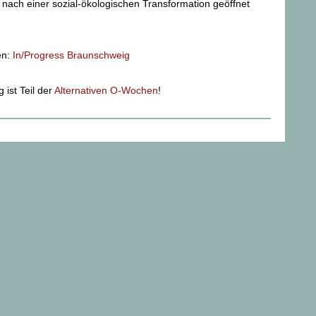
 nach einer sozial-ökologischen Transformation geöffnet
en:
In/Progress Braunschweig
 ist Teil der
Alternativen O-Wochen
!