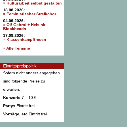
» Kulturarbeit selbst gestalten
18.08.2026:
» Feministischer Streikchor
04.09.2026:
» Oi! Gebroi + Helsinki
Blockheads
17.09.2026:
» Klassenkampftresen
» Alle Termine
Eintrittspreispolitik
Sofern nicht anders angegeben
sind folgende Preise zu
erwarten:
Konzerte
7 – 10 €
Partys
Eintritt frei
Vorträge, etc
Eintritt frei