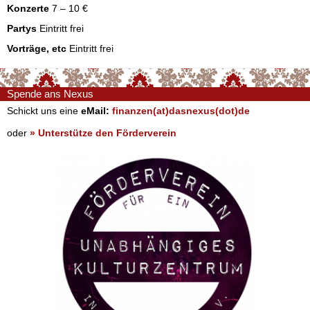
Konzerte
7 – 10 €
Partys
Eintritt frei
Vorträge, etc
Eintritt frei
Spende ans Nexus
Schickt uns eine
eMail:
finanzen(at)dasnexus(dot)de
oder
» Unterstütze den Förderverein