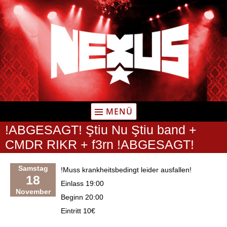
Zum
Inhalt
springen
MENÜ
!ABGESAGT! Ştiu Nu Ştiu band +
CMDR RIKR + f3rn !ABGESAGT!
Samstag
!Muss krankheitsbedingt leider ausfallen!
18
Einlass 19:00
November
Beginn 20:00
Eintritt 10€