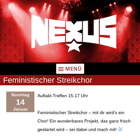
Zum
Inhalt
springen
MENÜ
Feministischer Streikchor
Sonntag
Auftakt-Treffen 15-17 Uhr
14
Januar
Feministischer Streikchor – mit dir wird’s ein
Chor! Ein wunderbares Projekt, das ganz frisch
gestartet wird – sei dabei und mach mit!