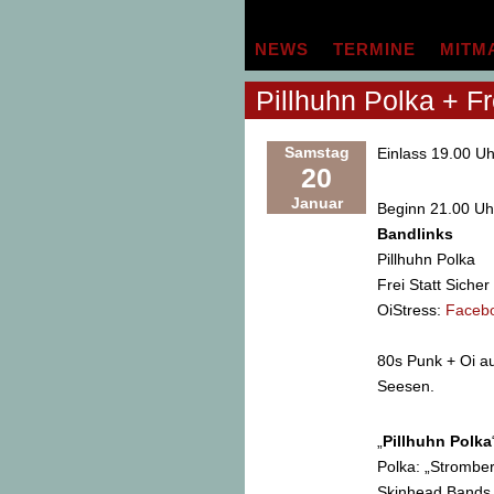
Zum
Inhalt
NEWS
TERMINE
MITM
springen
Pillhuhn Polka + Fr
Samstag
Einlass 19.00 Uh
20
Januar
Beginn 21.00 Uh
Bandlinks
Pillhuhn Polka
Frei Statt Sicher
OiStress:
Faceb
80s Punk + Oi a
Seesen.
„
Pillhuhn Polka
Polka: „Stromber
Skinhead Bands 