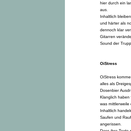
hier durch ein l
aus.
Inhaltlich bleibe
und härter als no
dennoch klar ver
Gitarren verände
Sound der Trupp
OiStress
OiStress kommen 
alles als Dreige
Dosenbier Ausdru
Klanglich haben 
was mittlerweile
Inhaltlich hande
Saufen und Rau
angerissen.
Dass ihre Texte n