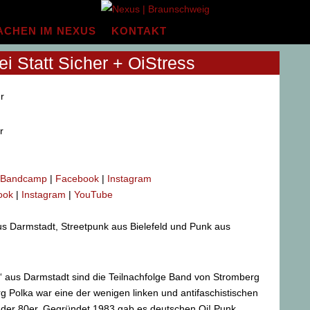
ACHEN IM NEXUS
KONTAKT
ei Statt Sicher + OiStress
r
r
Bandcamp
|
Facebook
|
Instagram
ook
|
Instagram
|
YouTube
us Darmstadt, Streetpunk aus Bielefeld und Punk aus
“ aus Darmstadt sind die Teilnachfolge Band von Stromberg
g Polka war eine der wenigen linken und antifaschistischen
der 80er. Gegründet 1983 gab es deutschen Oi! Punk,