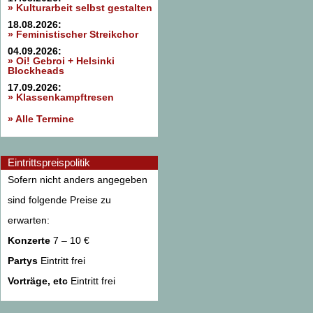
» Kulturarbeit selbst gestalten
18.08.2026:
» Feministischer Streikchor
04.09.2026:
» Oi! Gebroi + Helsinki
Blockheads
17.09.2026:
» Klassenkampftresen
» Alle Termine
Eintrittspreispolitik
Sofern nicht anders angegeben
sind folgende Preise zu
erwarten:
Konzerte
7 – 10 €
Partys
Eintritt frei
Vorträge, etc
Eintritt frei