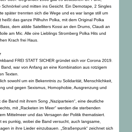
 Schnörkel und mitten ins Gesicht. Ein Demotape, 2 Singles
te später trennten sich die Wege und es war lange still um
t heißt das ganze Pillhuhn Polka, mit dem Original Polka
Bass, dem aldde Satelliters Kossi an den Drums, Claudi an
Boile am Mic. Alle oire Lieblings Stromberg Polka Hits und
hen Krach frei Haus.
r
unkband FREI STATT SICHER gründet sich vor Corona 2019.
 Band, war von Anfang an eine Kombination aus rotzigem
hen Texten.
tlich sowohl um ein Bekenntnis zu Solidarität, Menschlichkeit,
gung und gegen Sexismus, Homophobie, Ausgrenzung und
t die Band mit ihrem Song „Naziparteien“, eine deutliche
chts, mit „Racketen im Meer“ werden die sterbenden
dem Mittelmeer und das Versagen der Politik thematisiert.
bt es punkig, wobei die Band versucht, auch langsame,
gen in ihre Lieder einzubauen. „Straßenpunk“ zeichnet sich