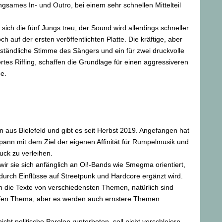
angsames In- und Outro, bei einem sehr schnellen Mittelteil
n sich die fünf Jungs treu, der Sound wird allerdings schneller
ch auf der ersten veröffentlichten Platte. Die kräftige, aber
ständliche Stimme des Sängers und ein für zwei druckvolle
rtes Riffing, schaffen die Grundlage für einen aggressiveren
e.
aus Bielefeld und gibt es seit Herbst 2019. Angefangen hat
spann mit dem Ziel der eigenen Affinität für Rumpelmusik und
ck zu verleihen.
wir sie sich anfänglich an Oi!-Bands wie Smegma orientiert,
 durch Einflüsse auf Streetpunk und Hardcore ergänzt wird.
ln die Texte von verschiedensten Themen, natürlich sind
fen Thema, aber es werden auch ernstere Themen
icht politische Parolen runterbeten, soll nicht verschleiern,