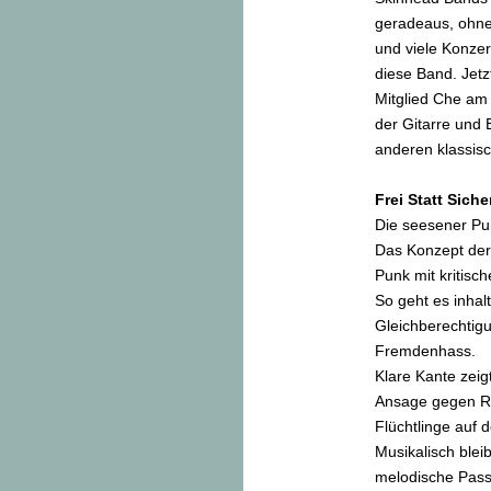
geradeaus, ohne
und viele Konzer
diese Band. Jetz
Mitglied Che am 
der Gitarre und 
anderen klassisc
Frei Statt Siche
Die seesener P
Das Konzept der
Punk mit kritisc
So geht es inhal
Gleichberechti
Fremdenhass.
Klare Kante zeig
Ansage gegen Re
Flüchtlinge auf 
Musikalisch blei
melodische Passa