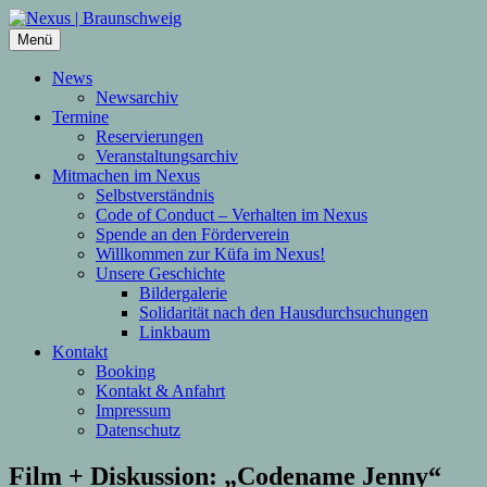
Zum
Inhalt
Menü
springen
News
Newsarchiv
Termine
Reservierungen
Veranstaltungsarchiv
Mitmachen im Nexus
Selbstverständnis
Code of Conduct – Verhalten im Nexus
Spende an den Förderverein
Willkommen zur Küfa im Nexus!
Unsere Geschichte
Bildergalerie
Solidarität nach den Hausdurchsuchungen
Linkbaum
Kontakt
Booking
Kontakt & Anfahrt
Impressum
Datenschutz
Film + Diskussion: „Codename Jenny“