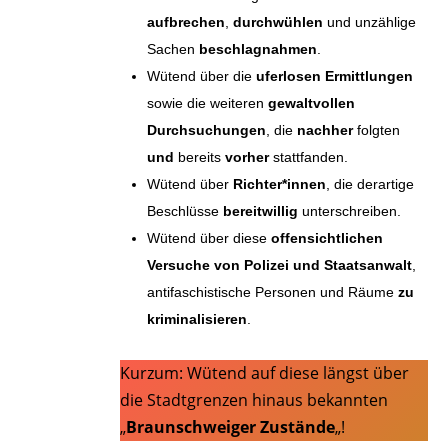
aufbrechen
,
durchwühlen
und unzählige
Sachen
beschlagnahmen
.
Wütend über die
uferlosen Ermittlungen
sowie die weiteren
gewaltvollen
Durchsuchungen
, die
nachher
folgten
und
bereits
vorher
stattfanden.
Wütend über
Richter*innen
, die derartige
Beschlüsse
bereitwillig
unterschreiben.
Wütend über diese
offensichtlichen
Versuche von Polizei und Staatsanwalt
,
antifaschistische Personen und Räume
zu
kriminalisieren
.
Kurzum: Wütend auf diese längst über
die Stadtgrenzen hinaus bekannten
„
Braunschweiger Zustände
„!