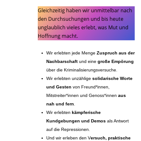
Gleichzeitig haben wir unmittelbar nach
den Durchsuchungen und bis heute
unglaublich vieles erlebt, was Mut und
Hoffnung macht.
Wir erlebten jede Menge
Zuspruch aus der
Nachbarschaft
und eine
große Empörung
über die Kriminalisierungsversuche.
Wir erlebten unzählige
solidarische Worte
und Gesten
von Freund*innen,
Mitstreiter*innen und Genoss*innen
aus
nah und fern
.
Wir erlebten
kämpferische
Kundgebungen und Demos
als Antwort
auf die Repressionen.
Und wir erleben den V
ersuch, praktische