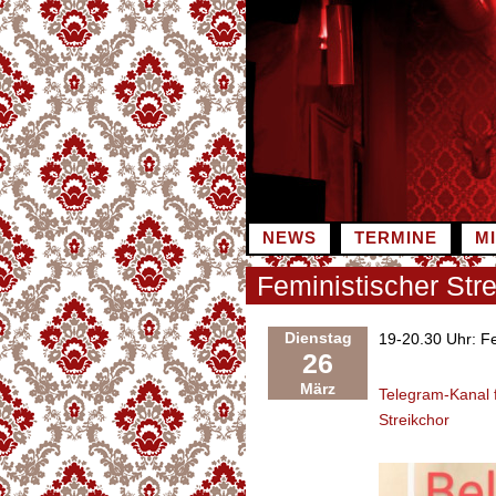
Zum
Inhalt
springen
NEWS
TERMINE
M
Feministischer Stre
Dienstag
19-20.30 Uhr: Fem
26
März
Telegram-Kanal f
Streikchor