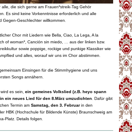
r alle, die sich gerne am Frauen*streik-Tag Gehör
en. Es sind keine Vorkenntnisse erforderlich und alle
d Gegen-Geschlechter willkommen.
licher Chor mit Liedern wie Bella, Ciao, La Lega, A la
ch of woman*, Canción sin miedo, … aus der linken bzw.
treikkultur sowie poppige, rockige und punkige Klassiker wie
ampflied und alles, worauf wir uns im Chor abstimmen.
gemeinsam Einsingen für die Stimmhygiene und uns
ersten Songs annähern.
 wird es sein,
ein gemeines Volkslied (z.B. heyo spann
in ein neues Lied für den 8.März umzudichten
. Dafür gibt
lichen Termin am
Samstag, den 3. Februar
in den
der HBK (Hochschule für Bildende Künste) Braunschweig am
-Platz. Details folgen.