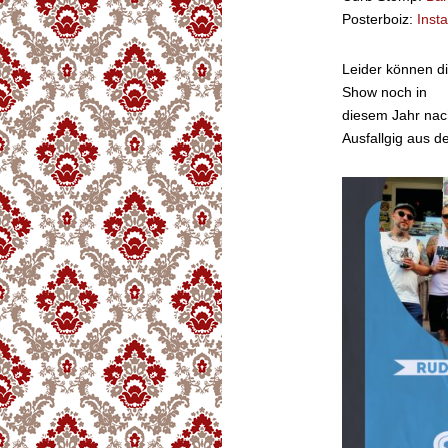
Posterboiz:
Inst
Leider können die
Show noch in
diesem Jahr nac
Ausfallgig aus 