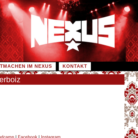
ITMACHEN IM NEXUS
KONTAKT
erboiz
ndcamp
|
Facebook
|
Instagram