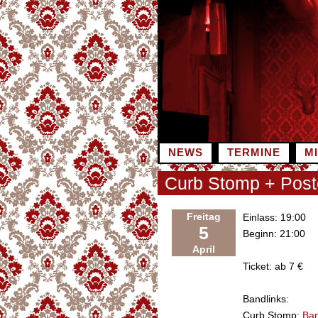
Zum
Inhalt
springen
NEWS
TERMINE
M
Curb Stomp + Post
Freitag
Einlass: 19:00
5
Beginn: 21:00
April
Ticket: ab 7 €
Bandlinks:
Curb Stomp:
Ba