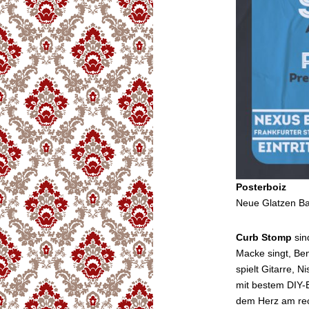
Posterboiz
Neue Glatzen Ba
Curb Stomp
sin
Macke singt, Be
spielt Gitarre, 
mit bestem DIY-
dem Herz am rec