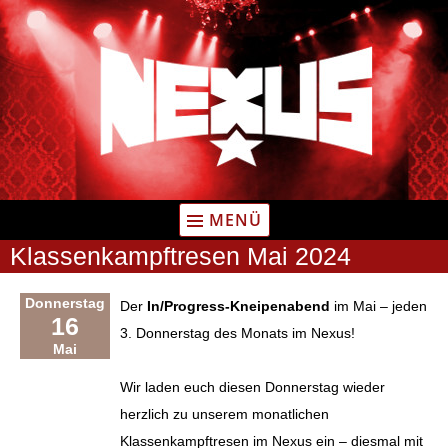
Zum
Inhalt
springen
MENÜ
Klassenkampftresen Mai 2024
Donnerstag
Der
In/Progress-Kneipenabend
im Mai – jeden
16
3. Donnerstag des Monats im Nexus!
Mai
Wir laden euch diesen Donnerstag wieder
herzlich zu unserem monatlichen
Klassenkampftresen im Nexus ein – diesmal mit