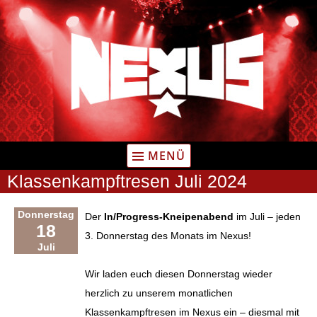
Zum
Inhalt
springen
MENÜ
Klassenkampftresen Juli 2024
Donnerstag
Der
In/Progress-Kneipenabend
im Juli – jeden
18
3. Donnerstag des Monats im Nexus!
Juli
Wir laden euch diesen Donnerstag wieder
herzlich zu unserem monatlichen
Klassenkampftresen im Nexus ein – diesmal mit