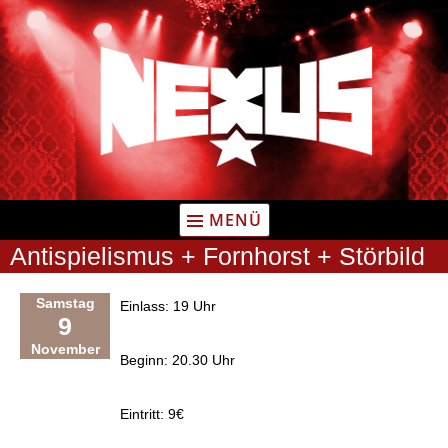
Zum
Inhalt
springen
MENÜ
Antispielismus + Fornhorst + Störbild
Samstag
Einlass: 19 Uhr
9
November
Beginn: 20.30 Uhr
Eintritt: 9€