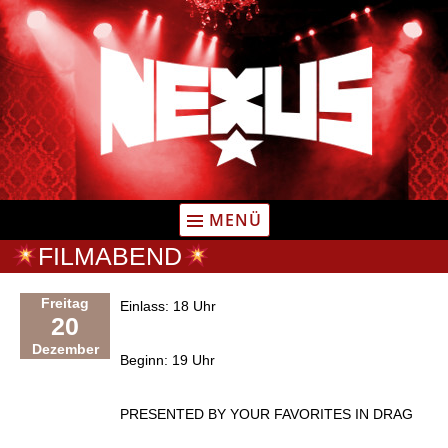
Zum
Inhalt
springen
MENÜ
FILMABEND
Freitag
Einlass: 18 Uhr
20
Dezember
Beginn: 19 Uhr
PRESENTED BY YOUR FAVORITES IN DRAG