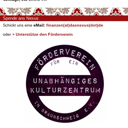
Spende ans Nexus
Schickt uns eine
eMail:
finanzen(at)dasnexus(dot)de
oder
» Unterstütze den Förderverein