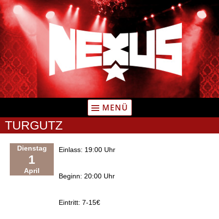
Zum
Inhalt
springen
MENÜ
TURGUTZ
Dienstag
Einlass: 19:00 Uhr
1
April
Beginn: 20:00 Uhr
Eintritt: 7-15€