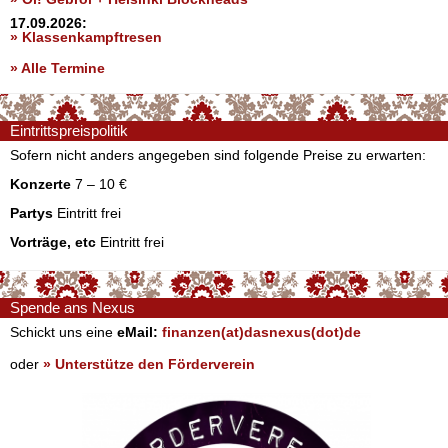
17.09.2026:
» Klassenkampftresen
» Alle Termine
Eintrittspreispolitik
Sofern nicht anders angegeben sind folgende Preise zu erwarten:
Konzerte
7 – 10 €
Partys
Eintritt frei
Vorträge, etc
Eintritt frei
Spende ans Nexus
Schickt uns eine
eMail:
finanzen(at)dasnexus(dot)de
oder
» Unterstütze den Förderverein