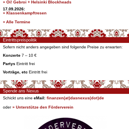
» Oi! Gebroi + Helsinki Blockheads
17.09.2026:
» Klassenkampftresen
» Alle Termine
Eintrittspreispolitik
Sofern nicht anders angegeben sind folgende Preise zu erwarten:
Konzerte
7 – 10 €
Partys
Eintritt frei
Vorträge, etc
Eintritt frei
Spende ans Nexus
Schickt uns eine
eMail:
finanzen(at)dasnexus(dot)de
oder
» Unterstütze den Förderverein