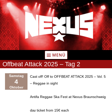
Zum
Inhalt
springen
MENÜ
Offbeat Attack 2025 – Tag 2
Samstag
Cast off! Off to OFFBEAT ATTACK 2025 – Vol. 5
4
– Reggae in sight
Oktober
Antifa Reggae Ska Fest at Nexus Braunschweig
day ticket from 15€ each