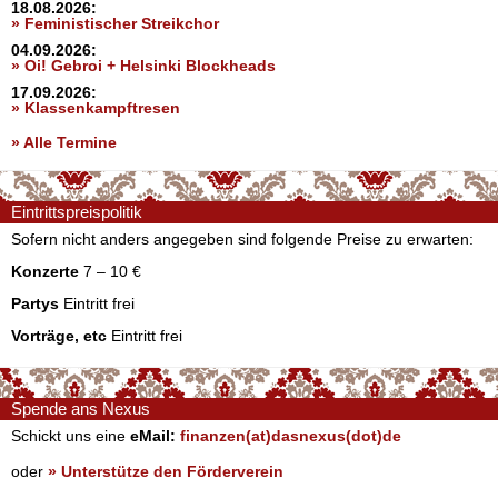
18.08.2026:
» Feministischer Streikchor
04.09.2026:
» Oi! Gebroi + Helsinki Blockheads
17.09.2026:
» Klassenkampftresen
» Alle Termine
Eintrittspreispolitik
Sofern nicht anders angegeben sind folgende Preise zu erwarten:
Konzerte
7 – 10 €
Partys
Eintritt frei
Vorträge, etc
Eintritt frei
Spende ans Nexus
Schickt uns eine
eMail:
finanzen(at)dasnexus(dot)de
oder
» Unterstütze den Förderverein