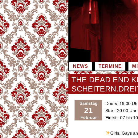
Zum
Inhalt
springen
NEWS
TERMINE
M
THE DEAD END K
SCHEITERN.DRE
Samstag
Doors: 19:00 Uh
21
Start: 20:00 Uhr
Februar
Eintritt: 07 bis 1
Girls, Gays a