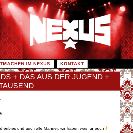
ITMACHEN IM NEXUS
KONTAKT
IDS + DAS AUS DER JUGEND +
ITAUSEND
r
0€
nd enbies und auch alle Männer, wir haben was für euch