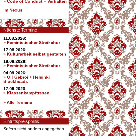
»
Code of Conduct – Verhalten
im Nexus
Nächste Termine
11.08.2026:
» Feministischer Streikchor
17.08.2026:
» Kulturarbeit selbst gestalten
18.08.2026:
» Feministischer Streikchor
04.09.2026:
» Oi! Gebroi + Helsinki
Blockheads
17.09.2026:
» Klassenkampftresen
» Alle Termine
Eintrittspreispolitik
Sofern nicht anders angegeben