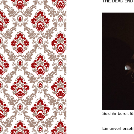
THE DEAD END K
Seid ihr bereit f
Ein unvorherseh