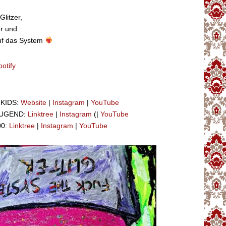
Glitzer,
er und
uf das System
potify
 KIDS:
Website
|
Instagram
|
YouTube
JUGEND:
Linktree
|
Instagram
(|
YouTube
00:
Linktree
|
Instagram
|
YouTube