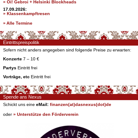
» Oi! Gebroi + Helsinki Blockheads
17.09.2026:
» Klassenkampftresen
» Alle Termine
Eintrittspreispolitik
Sofern nicht anders angegeben sind folgende Preise zu erwarten:
Konzerte
7 – 10 €
Partys
Eintritt frei
Vorträge, etc
Eintritt frei
Spende ans Nexus
Schickt uns eine
eMail:
finanzen(at)dasnexus(dot)de
oder
» Unterstütze den Förderverein