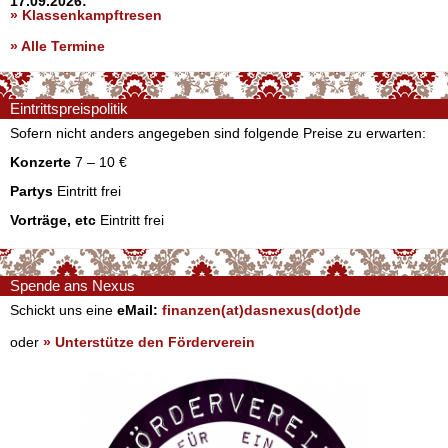
17.09.2026:
» Klassenkampftresen
» Alle Termine
Eintrittspreispolitik
Sofern nicht anders angegeben sind folgende Preise zu erwarten:
Konzerte
7 – 10 €
Partys
Eintritt frei
Vorträge, etc
Eintritt frei
Spende ans Nexus
Schickt uns eine
eMail:
finanzen(at)dasnexus(dot)de
oder
» Unterstütze den Förderverein