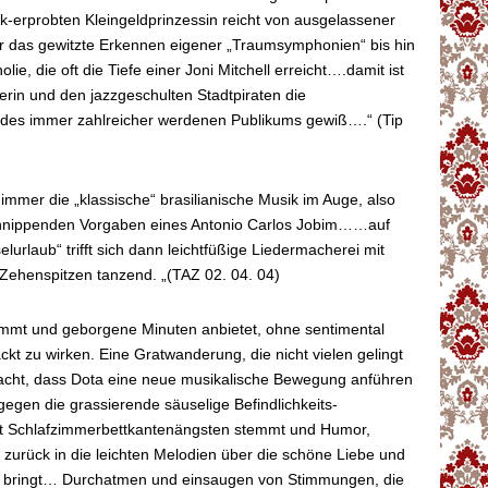
-erprobten Kleingeldprinzessin reicht von ausgelassener
er das gewitzte Erkennen eigener „Traumsymphonien“ bis hin
lie, die oft die Tiefe einer Joni Mitchell erreicht….damit ist
rin und den jazzgeschulten Stadtpiraten die
des immer zahlreicher werdenen Publikums gewiß….“ (Tip
 immer die „klassische“ brasilianische Musik im Auge, also
schnippenden Vorgaben eines Antonio Carlos Jobim……auf
elurlaub“ trifft sich dann leichtfüßige Liedermacherei mit
Zehenspitzen tanzend. „(TAZ 02. 04. 04)
nimmt und geborgene Minuten anbietet, ohne sentimental
t zu wirken. Eine Gratwanderung, die nicht vielen gelingt
cht, dass Dota eine neue musikalische Bewegung anführen
 gegen die grassierende säuselige Befindlichkeits-
it Schlafzimmerbettkantenängsten stemmt und Humor,
 zurück in die leichten Melodien über die schöne Liebe und
g bringt… Durchatmen und einsaugen von Stimmungen, die