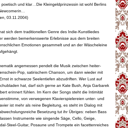
, poetisch und klar…Die Kleingeldprinzessin ist wohl Berlins
e Newcomerin…
ten, 03.11.2004)
at sich dem traditionellen Genre des Indie-Kunstliedes
ier werden bemerkenswerte Erlebnisse aus dem breiten
enschlichen Emotionen gesammelt und an der Wäscheleine
ufgehängt.
Thematik angemessen pendelt die Musik zwischen heiter-
nschein-Pop, satirischem Chanson, um dann wieder mit
Ernst in schwarze Seelentiefen abzudriften. Wer Lust auf
chubladen hat, darf sich gerne an Kate Bush, Anja Garbarek
ert erinnert fühlen. Im Kern der Songs steht die Intimität
uenstimme, von verwegenen Klavierspielereien unter- und
vier ist mehr als reine Begleitung, es steht im Dialog mit
 abwechslungsreiche Besetzung tut ihr Übriges: neben Bass
lassen Instrumente wie singende Säge, Cello, Geige,
dal-Steel-Guitar, Posaune und Trompete ein facettenreiches