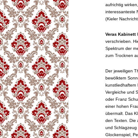
aufrichtig wirken
interessantest
(Kieler Nachrich
Veras Kabinett
h
verschrieben. H
Spektrum der m
zum Trocknen a
Der jeweiligen 
bewölktem Sonne
kunstliedhaftem 
Vergleiche und S
oder Franz Schub
einer hohen Fra
übermalt. Das Kla
den Texten. Die
und Schlagzeug 
Glockenspiel, Pe