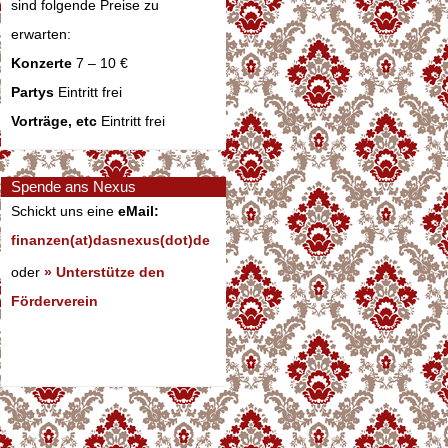
sind folgende Preise zu
erwarten:
Konzerte
7 – 10 €
Partys
Eintritt frei
Vorträge, etc
Eintritt frei
Spende ans Nexus
Schickt uns eine
eMail:
finanzen(at)dasnexus(dot)de
oder
» Unterstütze den
Förderverein