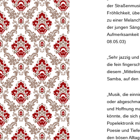
der Straßenmusik
Fröhlichkeit, üb
zu einer Melancho
der jungen Sänge
Aufmerksamkeit 
08.05.03)
„Sehr jazzig und
die fein finger
diesem „Mittelins
Samba, auf den 
„Musik, die ein
oder abgeschmack
und Hoffnung ma
könnte, die sich
Popelektronik m
Poesie und Tiefe
den bösen Allta