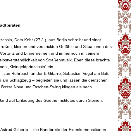
adtpiraten
zessin, Dota Kehr (27 J.), aus Berlin schreibt und singt
großen, kleinen und verstrickten Gefühle und Situationen des
on Wortwitz und Binnenreimen und immernoch mit einem
lbstverständlichkeit von Straßenmusik. Eben diese brachte
en „Kleingeldprinzessin“ ein.
n – Jan Rohrbach an der E-Gitarre, Sebastian Vogel am Baß
h am Schlagzeug – begleiten sie und lassen die deutschen
 Bossa Nova und Taschen-Swing klingen als nach
Band auf Einladung des Goethe Institutes durch Sibirien.
 Astrud Gilberto….die Bandbreite der Eigenkompositionen