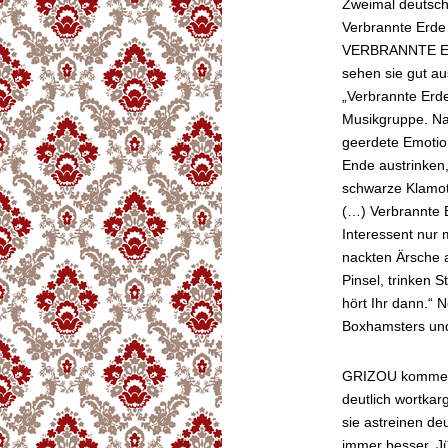
Zweimal deutsch
Verbrannte Erde 
VERBRANNTE ERD
sehen sie gut au
„Verbrannte Erd
Musikgruppe. Na
geerdete Emotion
Ende austrinken,
schwarze Klamot
(…) Verbrannte E
Interessent nur 
nackten Ärsche 
Pinsel, trinken 
hört Ihr dann.“ 
Boxhamsters und
GRIZOU kommen a
deutlich wortkar
sie astreinen de
immer besser. Jün