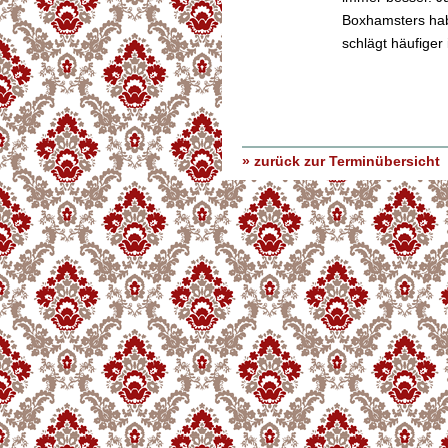
Boxhamsters hab
schlägt häufiger
» zurück zur Terminübersicht