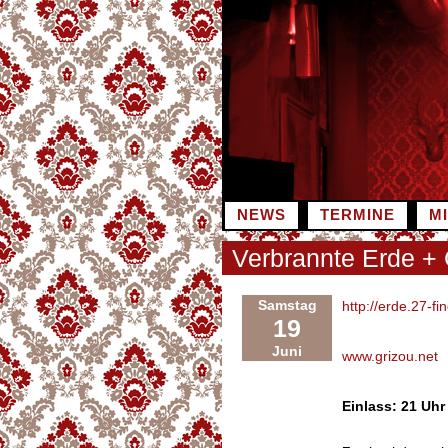
Zum
Inhalt
springen
NEWS
TERMINE
M
Verbrannte Erde + 
Samstag
http://erde.27-fi
19
Juni
www.grizou.net
Einlass: 21 Uhr