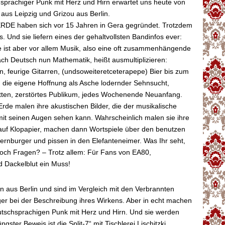
sprachiger Punk mit Herz und Hirn erwartet uns heute von
aus Leipzig und Grizou aus Berlin.
E haben sich vor 15 Jahren in Gera gegründet. Trotzdem
s. Und sie liefern eines der gehaltvollsten Bandinfos ever:
e ist aber vor allem Musik, also eine oft zusammenhängende
ch Deutsch nun Mathematik, heißt ausmultiplizieren:
, feurige Gitarren, (undsoweiteretceterapepe) Bier bis zum
 die eigene Hoffnung als Asche lodernder Sehnsucht,
ten, zerstörtes Publikum, jedes Wochenende Neuanfang.
rde malen ihre akustischen Bilder, die der musikalische
mit seinen Augen sehen kann. Wahrscheinlich malen sie ihre
auf Klopapier, machen dann Wortspiele über den benutzen
Sternburger und pissen in den Elefanteneimer. Was Ihr seht,
Noch Fragen? – Trotz allem: Für Fans von EA80,
 Dackelblut ein Muss!
us Berlin und sind im Vergleich mit den Verbrannten
ger bei der Beschreibung ihres Wirkens. Aber in echt machen
utschsprachigen Punk mit Herz und Hirn. Und sie werden
gster Beweis ist die Split-7“ mit Tischlerei Lischitzki.