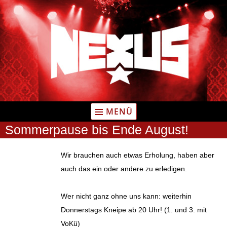
Zum
Inhalt
springen
MENÜ
Sommerpause bis Ende August!
Wir brauchen auch etwas Erholung, haben aber
auch das ein oder andere zu erledigen.
Wer nicht ganz ohne uns kann: weiterhin
Donnerstags Kneipe ab 20 Uhr! (1. und 3. mit
VoKü)