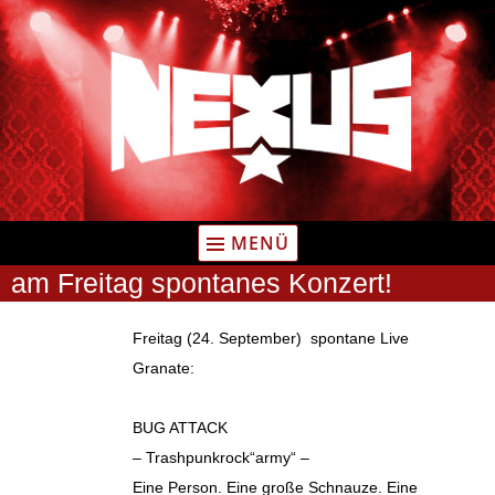
Zum
Inhalt
springen
MENÜ
am Freitag spontanes Konzert!
Freitag (24. September) spontane Live
Granate:
BUG ATTACK
– Trashpunkrock“army“ –
Eine Person. Eine große Schnauze. Eine