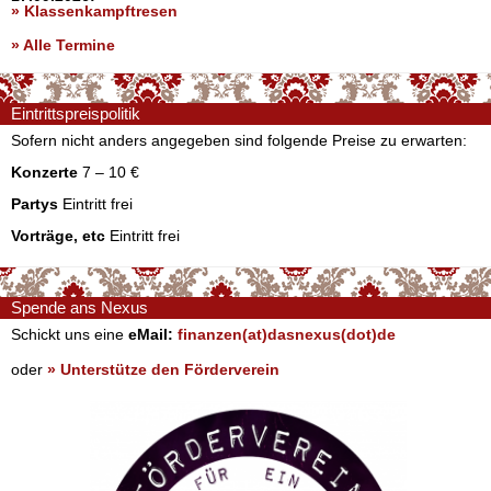
» Klassenkampftresen
» Alle Termine
Eintrittspreispolitik
Sofern nicht anders angegeben sind folgende Preise zu erwarten:
Konzerte
7 – 10 €
Partys
Eintritt frei
Vorträge, etc
Eintritt frei
Spende ans Nexus
Schickt uns eine
eMail:
finanzen(at)dasnexus(dot)de
oder
» Unterstütze den Förderverein