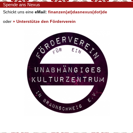
Spende ans Nexus
Schickt uns eine
eMail:
finanzen(at)dasnexus(dot)de
oder
» Unterstütze den Förderverein