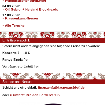
» Feministischer Streikchor
04.09.2026:
» Oi! Gebroi + Helsinki Blockheads
17.09.2026:
» Klassenkampftresen
» Alle Termine
Eintrittspreispolitik
Sofern nicht anders angegeben sind folgende Preise zu erwarten:
Konzerte
7 – 10 €
Partys
Eintritt frei
Vorträge, etc
Eintritt frei
Spende ans Nexus
Schickt uns eine
eMail:
finanzen(at)dasnexus(dot)de
oder
» Unterstütze den Förderverein