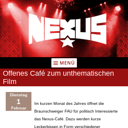
Zum
Inhalt
springen
MENÜ
Offenes Café zum unthematischen
Film
Dienstag
1
Im kurzen Monat des Jahres öffnet die
Februar
Braunschweiger FAU für politisch Interessierte
das Nexus-Café. Dazu werden kurze
Leckerbissen in Form verschiedener