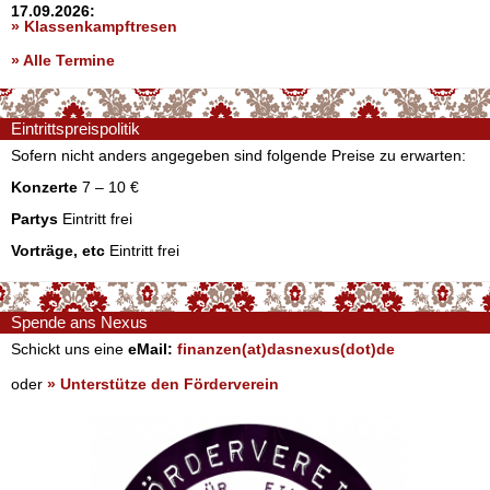
17.09.2026:
» Klassenkampftresen
» Alle Termine
Eintrittspreispolitik
Sofern nicht anders angegeben sind folgende Preise zu erwarten:
Konzerte
7 – 10 €
Partys
Eintritt frei
Vorträge, etc
Eintritt frei
Spende ans Nexus
Schickt uns eine
eMail:
finanzen(at)dasnexus(dot)de
oder
» Unterstütze den Förderverein