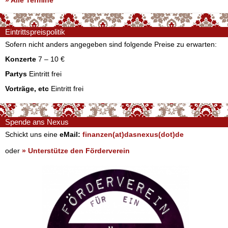
» Alle Termine
Eintrittspreispolitik
Sofern nicht anders angegeben sind folgende Preise zu erwarten:
Konzerte
7 – 10 €
Partys
Eintritt frei
Vorträge, etc
Eintritt frei
Spende ans Nexus
Schickt uns eine
eMail:
finanzen(at)dasnexus(dot)de
oder
» Unterstütze den Förderverein