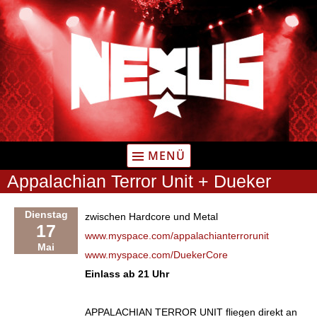
Zum
Inhalt
springen
MENÜ
Appalachian Terror Unit + Dueker
Dienstag
zwischen Hardcore und Metal
17
www.myspace.com/appalachianterrorunit
Mai
www.myspace.com/DuekerCore
Einlass ab 21 Uhr
APPALACHIAN TERROR UNIT fliegen direkt an