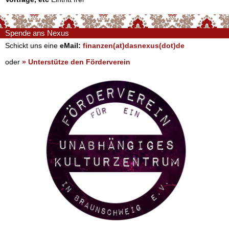
Spende ans Nexus
Schickt uns eine
eMail:
finanzen(at)dasnexus(dot)de
oder
» Unterstütze den Förderverein