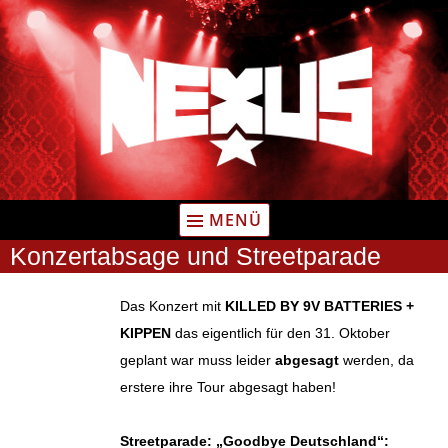
Zum
Inhalt
springen
MENÜ
Konzertabsage und Streetparade
Das Konzert mit
KILLED BY 9V BATTERIES +
KIPPEN
das eigentlich für den 31. Oktober
geplant war muss leider
abgesagt
werden, da
erstere ihre Tour abgesagt haben!
Streetparade: „Goodbye Deutschland“: