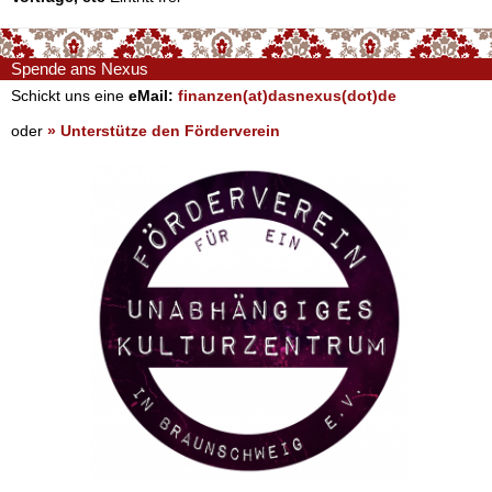
Spende ans Nexus
Schickt uns eine
eMail:
finanzen(at)dasnexus(dot)de
oder
» Unterstütze den Förderverein