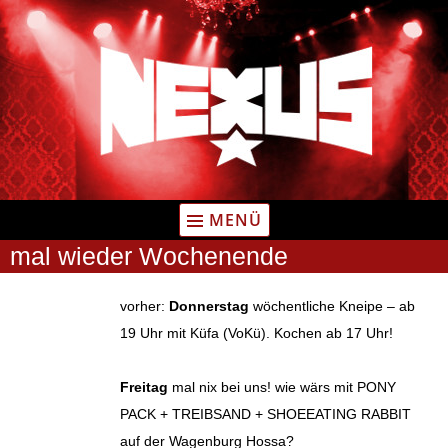
Zum
Inhalt
springen
MENÜ
mal wieder Wochenende
vorher:
Donnerstag
wöchentliche Kneipe – ab
19 Uhr mit Küfa (VoKü). Kochen ab 17 Uhr!
Freitag
mal nix bei uns! wie wärs mit PONY
PACK + TREIBSAND + SHOEEATING RABBIT
auf der Wagenburg Hossa?