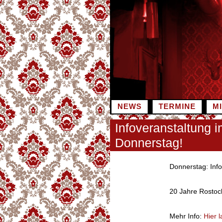
Zum
Inhalt
springen
NEWS
TERMINE
M
Infoveranstaltung
Donnerstag!
Donnerstag: Info
20 Jahre Rostoc
Mehr Info:
Hier l