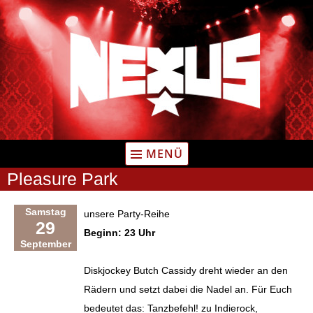
Zum
Inhalt
springen
MENÜ
Pleasure Park
Samstag
unsere Party-Reihe
29
Beginn: 23 Uhr
September
Diskjockey Butch Cassidy dreht wieder an den
Rädern und setzt dabei die Nadel an. Für Euch
bedeutet das: Tanzbefehl! zu Indierock,