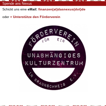
Spende ans Nexus
Schickt uns eine
eMail:
finanzen(at)dasnexus(dot)de
oder
» Unterstütze den Förderverein