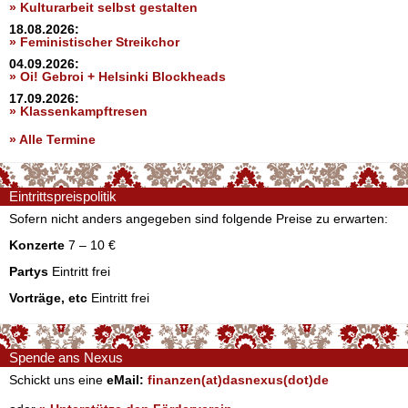
» Kulturarbeit selbst gestalten
18.08.2026:
» Feministischer Streikchor
04.09.2026:
» Oi! Gebroi + Helsinki Blockheads
17.09.2026:
» Klassenkampftresen
» Alle Termine
Eintrittspreispolitik
Sofern nicht anders angegeben sind folgende Preise zu erwarten:
Konzerte
7 – 10 €
Partys
Eintritt frei
Vorträge, etc
Eintritt frei
Spende ans Nexus
Schickt uns eine
eMail:
finanzen(at)dasnexus(dot)de