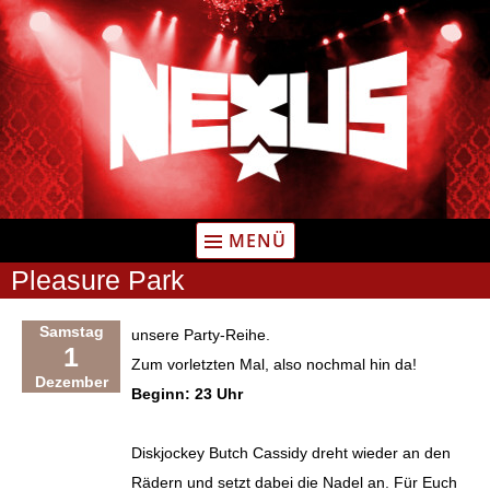
Zum
Inhalt
springen
MENÜ
Pleasure Park
Samstag
unsere Party-Reihe.
1
Zum vorletzten Mal, also nochmal hin da!
Dezember
Beginn: 23 Uhr
Diskjockey Butch Cassidy dreht wieder an den
Rädern und setzt dabei die Nadel an. Für Euch