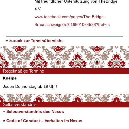
Mit freundlicher Unterstützung von TheBridge
e.V.
www.facebook.com/pages/The-Bridge-
Braunschweig/257016501064528?fref=ts
» zurück zur Terminübersicht
Regelmäßige Termine
Kneipe
Jeden Donnerstag ab 19 Uhr!
Selbstverständnis
» Selbstverständnis des Nexus
»
Code of Conduct – Verhalten im Nexus