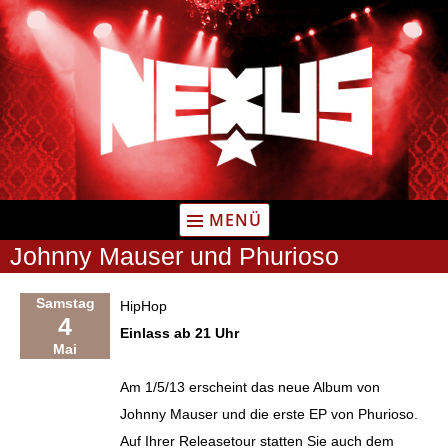
Zum
Inhalt
springen
MENÜ
Johnny Mauser und Phurioso
Samstag
HipHop
4
Einlass ab 21 Uhr
Mai
Am 1/5/13 erscheint das neue Album von
Johnny Mauser und die erste EP von Phurioso.
Auf Ihrer Releasetour statten Sie auch dem