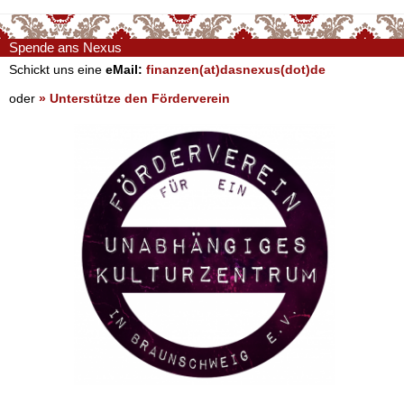
Spende ans Nexus
Schickt uns eine
eMail:
finanzen(at)dasnexus(dot)de
oder
» Unterstütze den Förderverein