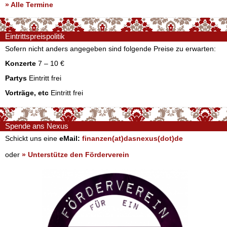
» Alle Termine
Eintrittspreispolitik
Sofern nicht anders angegeben sind folgende Preise zu erwarten:
Konzerte
7 – 10 €
Partys
Eintritt frei
Vorträge, etc
Eintritt frei
Spende ans Nexus
Schickt uns eine
eMail:
finanzen(at)dasnexus(dot)de
oder
» Unterstütze den Förderverein