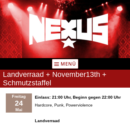
Zum
Inhalt
springen
MENÜ
Landverraad + November13th +
Schmutzstaffel
Freitag
Einlass: 21:00 Uhr, Beginn gegen 22:00 Uhr
24
Hardcore, Punk, Powerviolence
Mai
Landverraad