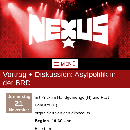
Zum
Inhalt
springen
MENÜ
Vortrag + Diskussion: Asylpolitik in
der BRD
Donnerstag
mit Kritik im Handgemenge (H) und Fast
21
Forward (H)
November
organisiert von den ökoscouts
Beginn: 19:30 Uhr
Eintritt frei!