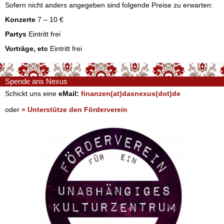
Sofern nicht anders angegeben sind folgende Preise zu erwarten:
Konzerte
7 – 10 €
Partys
Eintritt frei
Vorträge, etc
Eintritt frei
Spende ans Nexus
Schickt uns eine
eMail:
finanzen(at)dasnexus(dot)de
oder
» Unterstütze den Förderverein