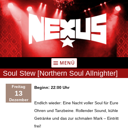
Zum
Inhalt
springen
MENÜ
Soul Stew [Northern Soul Allnighter]
Freitag
Beginn: 22:00 Uhr
13
Dezember
Endlich wieder: Eine Nacht voller Soul für Eure
Ohren und Tanzbeine. Rollender Sound, kühle
Getränke und das zur schmalen Mark – Eintritt
frei!